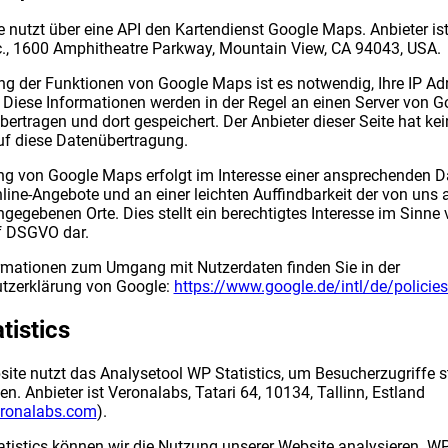
e nutzt über eine API den Kartendienst Google Maps. Anbieter ist
c., 1600 Amphitheatre Parkway, Mountain View, CA 94043, USA.
g der Funktionen von Google Maps ist es notwendig, Ihre IP Ad
 Diese Informationen werden in der Regel an einen Server von G
ertragen und dort gespeichert. Der Anbieter dieser Seite hat ke
uf diese Datenübertragung.
ng von Google Maps erfolgt im Interesse einer ansprechenden D
line-Angebote und an einer leichten Auffindbarkeit der von uns 
gegebenen Orte. Dies stellt ein berechtigtes Interesse im Sinne v
. f DSGVO dar.
rmationen zum Umgang mit Nutzerdaten finden Sie in der
tzerklärung von Google:
https://www.google.de/intl/de/policies
tistics
ite nutzt das Analysetool WP Statistics, um Besucherzugriffe st
n. Anbieter ist Veronalabs, Tatari 64, 10134, Tallinn, Estland
eronalabs.com
).
tistics können wir die Nutzung unserer Website analysieren. WP