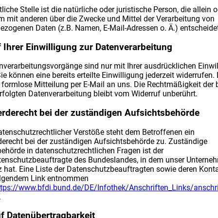
iche Stelle ist die natürliche oder juristische Person, die allein 
 mit anderen über die Zwecke und Mittel der Verarbeitung von
zogenen Daten (z.B. Namen, E-Mail-Adressen o. Ä.) entscheidet
 Ihrer Einwilligung zur Datenverarbeitung
nverarbeitungsvorgänge sind nur mit Ihrer ausdrücklichen Einwi
ie können eine bereits erteilte Einwilligung jederzeit widerrufen.
e formlose Mitteilung per E-Mail an uns. Die Rechtmäßigkeit der
rfolgten Datenverarbeitung bleibt vom Widerruf unberührt.
rderecht bei der zuständigen Aufsichtsbehörde
atenschutzrechtlicher Verstöße steht dem Betroffenen ein
erecht bei der zuständigen Aufsichtsbehörde zu. Zuständige
ehörde in datenschutzrechtlichen Fragen ist der
enschutzbeauftragte des Bundeslandes, in dem unser Unterne
z hat. Eine Liste der Datenschutzbeauftragten sowie deren Kont
olgendem Link entnommen
ttps://www.bfdi.bund.de/DE/Infothek/Anschriften_Links/anschri
.
f Datenübertragbarkeit