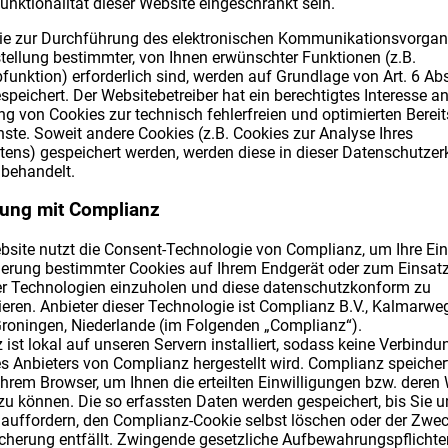
unktionalität dieser Website eingeschränkt sein.
die zur Durchführung des elektronischen Kommunikationsvorgan
stellung bestimmter, von Ihnen erwünschter Funktionen (z.B.
unktion) erforderlich sind, werden auf Grundlage von Art. 6 Abs. 
eichert. Der Websitebetreiber hat ein berechtigtes Interesse an
g von Cookies zur technisch fehlerfreien und optimierten Bereit
nste. Soweit andere Cookies (z.B. Cookies zur Analyse Ihres
tens) gespeichert werden, werden diese in dieser Datenschutzer
 behandelt.
gung mit Complianz
site nutzt die Consent-Technologie von Complianz, um Ihre Ein
herung bestimmter Cookies auf Ihrem Endgerät oder zum Einsat
r Technologien einzuholen und diese datenschutzkonform zu
ren. Anbieter dieser Technologie ist Complianz B.V., Kalmarweg
roningen, Niederlande (im Folgenden „Complianz“).
ist lokal auf unseren Servern installiert, sodass keine Verbindu
s Anbieters von Complianz hergestellt wird. Complianz speicher
Ihrem Browser, um Ihnen die erteilten Einwilligungen bzw. deren 
u können. Die so erfassten Daten werden gespeichert, bis Sie u
uffordern, den Complianz-Cookie selbst löschen oder der Zweck
cherung entfällt. Zwingende gesetzliche Aufbewahrungspflichte