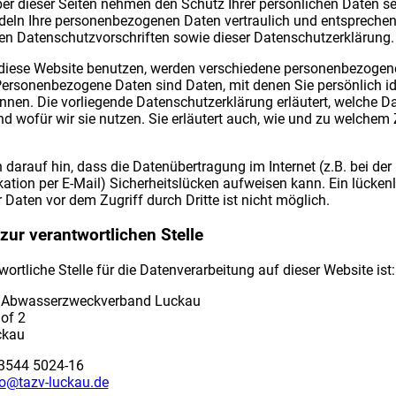
ber dieser Seiten nehmen den Schutz Ihrer persönlichen Daten se
deln Ihre personenbezogenen Daten vertraulich und entsprechen
en Datenschutzvorschriften sowie dieser Datenschutzerklärung.
diese Website benutzen, werden verschiedene personenbezogen
ersonenbezogene Daten sind Daten, mit denen Sie persönlich ide
nen. Die vorliegende Datenschutzerklärung erläutert, welche Da
d wofür wir sie nutzen. Sie erläutert auch, wie und zu welche
 darauf hin, dass die Datenübertragung im Internet (z.B. bei der
ion per E-Mail) Sicherheitslücken aufweisen kann. Ein lücken
 Daten vor dem Zugriff durch Dritte ist nicht möglich.
zur verantwortlichen Stelle
wortliche Stelle für die Datenverarbeitung auf dieser Website ist:
d Abwasserzweckverband Luckau
of 2
ckau
03544 5024-16
o
@
tazv-luckau.de