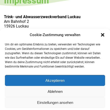
Impressum
Trink- und Abwasserzweckverband Luckau
Am Bahnhof 2
15926 Luckau
Telefon:
03544 5024-16
Cookie-Zustimmung verwalten
Telefax:
03544 5024-22
E-Mail:
info
@
tazv-luckau.de
Internet:
www.tazv-luckau.de
Um dir ein optimales Erlebnis zu bieten, verwenden wir Technologien wie
Cookies, um Geräteinformationen zu speichern und/oder darauf
Verbandsvorsteher
zuzugreifen. Wenn du diesen Technologien zustimmst, können wir Daten
Stefan Ladewig
wie das Surfverhalten oder eindeutige IDs auf dieser Website verarbeiten.
Wenn du deine Zustimmung nicht erteilst oder zurückziehst, können
Inhaltlich Verantwortlicher
bestimmte Merkmale und Funktionen beeinträchtigt werden.
gemäß § 6 MDStV: Stefan Ladewig
Haftungshinweis:
Trotz sorgfältiger inhaltlicher Kontrolle
Akzeptieren
übernehmen wir keine Haftung für die Inhalte externer
Links. Für den Inhalt der verlinkten Seiten sind
Ablehnen
ausschließlich deren Betreiber verantwortlich.
Einstellungen ansehen