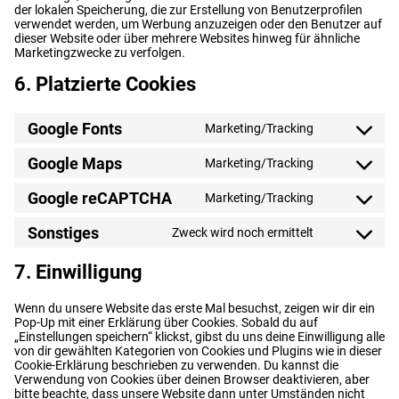
der lokalen Speicherung, die zur Erstellung von Benutzerprofilen
verwendet werden, um Werbung anzuzeigen oder den Benutzer auf
dieser Website oder über mehrere Websites hinweg für ähnliche
Marketingzwecke zu verfolgen.
6. Platzierte Cookies
Google Fonts
Marketing/Tracking
Consent
to
Google Maps
Marketing/Tracking
service
Consent
google-
to
fonts
Google reCAPTCHA
Marketing/Tracking
service
Consent
google-
to
maps
Sonstiges
Zweck wird noch ermittelt
service
Consent
google-
to
recaptcha
service
7. Einwilligung
sonstiges
Wenn du unsere Website das erste Mal besuchst, zeigen wir dir ein
Pop-Up mit einer Erklärung über Cookies. Sobald du auf
„Einstellungen speichern“ klickst, gibst du uns deine Einwilligung alle
von dir gewählten Kategorien von Cookies und Plugins wie in dieser
Cookie-Erklärung beschrieben zu verwenden. Du kannst die
Verwendung von Cookies über deinen Browser deaktivieren, aber
bitte beachte, dass unsere Website dann unter Umständen nicht